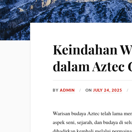
Keindahan Wa
dalam Aztec 
BY
ADMIN
ON
JULY 24, 2025
Warisan budaya Aztec telah lama men
aspek seni, sejarah, dan budaya di sel
dihadirkan kembali melalui permainan