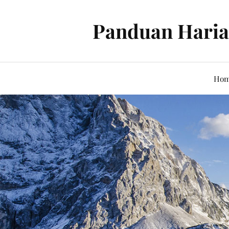
Panduan Haria
Ho