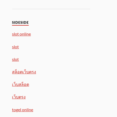
SIDESIDE
slot online
slot
slot
สล็อตเว็บตรง
เว็บสล็อต
เว็บตรง
togel online