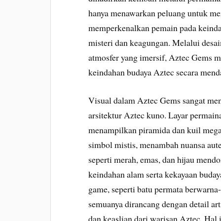
hanya menawarkan peluang untuk mer
memperkenalkan pemain pada keinda
misteri dan keagungan. Melalui desai
atmosfer yang imersif, Aztec Gems m
keindahan budaya Aztec secara mend
Visual dalam Aztec Gems sangat menc
arsitektur Aztec kuno. Layar permain
menampilkan piramida dan kuil megah
simbol mistis, menambah nuansa aute
seperti merah, emas, dan hijau mend
keindahan alam serta kekayaan buday
game, seperti batu permata berwarna-
semuanya dirancang dengan detail art
dan keaslian dari warisan Aztec. Hal