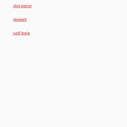
slot gacor
sbobet
judi bola