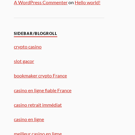
A WordPress Commenter
on
Hello world!
SIDEBAR/BLOGROLL
crypto casino
slot gacor
bookmaker crypto France
casino en ligne fiable France
casino retrait immédiat
casino en ligne
meilleur casino en ligne