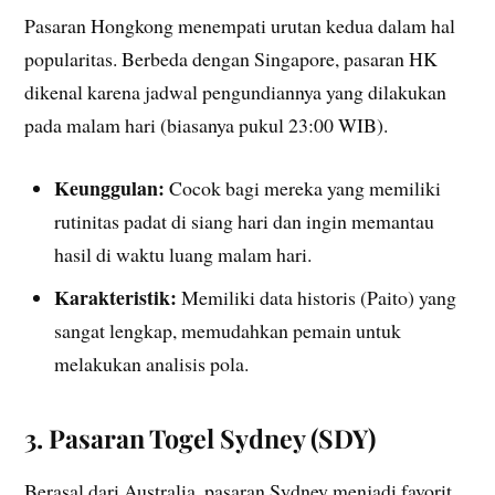
Pasaran Hongkong menempati urutan kedua dalam hal
popularitas. Berbeda dengan Singapore, pasaran HK
dikenal karena jadwal pengundiannya yang dilakukan
pada malam hari (biasanya pukul 23:00 WIB).
Keunggulan:
Cocok bagi mereka yang memiliki
rutinitas padat di siang hari dan ingin memantau
hasil di waktu luang malam hari.
Karakteristik:
Memiliki data historis (Paito) yang
sangat lengkap, memudahkan pemain untuk
melakukan analisis pola.
3. Pasaran Togel Sydney (SDY)
Berasal dari Australia, pasaran Sydney menjadi favorit