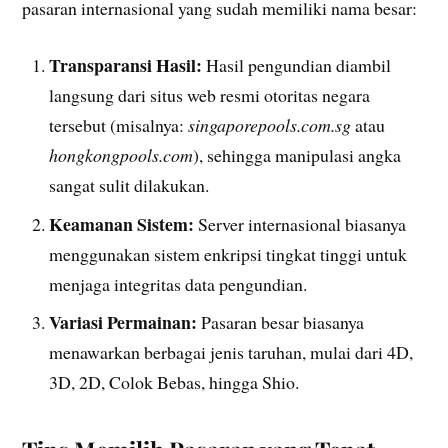
pasaran internasional yang sudah memiliki nama besar:
Transparansi Hasil:
Hasil pengundian diambil
langsung dari situs web resmi otoritas negara
tersebut (misalnya:
singaporepools.com.sg
atau
hongkongpools.com
), sehingga manipulasi angka
sangat sulit dilakukan.
Keamanan Sistem:
Server internasional biasanya
menggunakan sistem enkripsi tingkat tinggi untuk
menjaga integritas data pengundian.
Variasi Permainan:
Pasaran besar biasanya
menawarkan berbagai jenis taruhan, mulai dari 4D,
3D, 2D, Colok Bebas, hingga Shio.