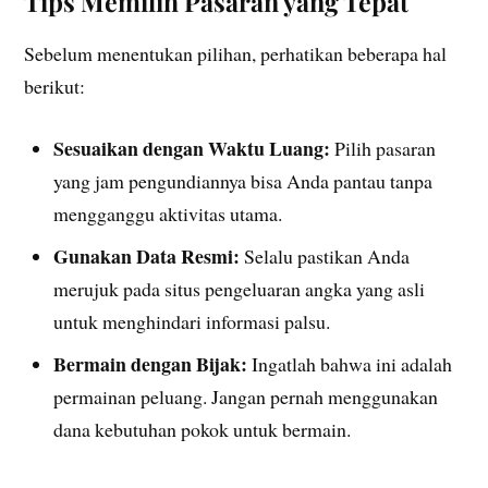
Tips Memilih Pasaran yang Tepat
Sebelum menentukan pilihan, perhatikan beberapa hal
berikut:
Sesuaikan dengan Waktu Luang:
Pilih pasaran
yang jam pengundiannya bisa Anda pantau tanpa
mengganggu aktivitas utama.
Gunakan Data Resmi:
Selalu pastikan Anda
merujuk pada situs pengeluaran angka yang asli
untuk menghindari informasi palsu.
Bermain dengan Bijak:
Ingatlah bahwa ini adalah
permainan peluang. Jangan pernah menggunakan
dana kebutuhan pokok untuk bermain.