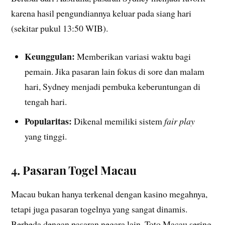
karena hasil pengundiannya keluar pada siang hari
(sekitar pukul 13:50 WIB).
Keunggulan:
Memberikan variasi waktu bagi
pemain. Jika pasaran lain fokus di sore dan malam
hari, Sydney menjadi pembuka keberuntungan di
tengah hari.
Popularitas:
Dikenal memiliki sistem
fair play
yang tinggi.
4. Pasaran Togel Macau
Macau bukan hanya terkenal dengan kasino megahnya,
tetapi juga pasaran togelnya yang sangat dinamis.
Berbeda dengan pasaran negara lain, Toto Macau sering