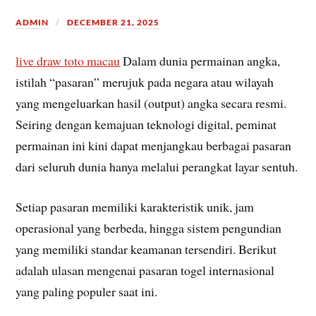
ADMIN
DECEMBER 21, 2025
live draw toto macau
Dalam dunia permainan angka,
istilah “pasaran” merujuk pada negara atau wilayah
yang mengeluarkan hasil (output) angka secara resmi.
Seiring dengan kemajuan teknologi digital, peminat
permainan ini kini dapat menjangkau berbagai pasaran
dari seluruh dunia hanya melalui perangkat layar sentuh.
Setiap pasaran memiliki karakteristik unik, jam
operasional yang berbeda, hingga sistem pengundian
yang memiliki standar keamanan tersendiri. Berikut
adalah ulasan mengenai pasaran togel internasional
yang paling populer saat ini.