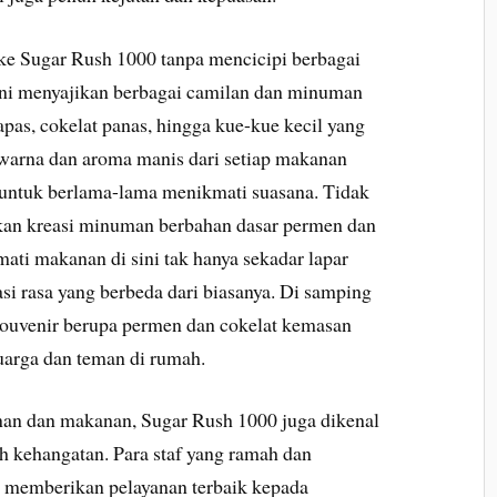
 ke Sugar Rush 1000 tanpa mencicipi berbagai
 ini menyajikan berbagai camilan dan minuman
pas, cokelat panas, hingga kue-kue kecil yang
 warna dan aroma manis dari setiap makanan
untuk berlama-lama menikmati suasana. Tidak
rkan kreasi minuman berbahan dasar permen dan
ati makanan di sini tak hanya sekadar lapar
asi rasa yang berbeda dari biasanya. Di samping
souvenir berupa permen dan cokelat kemasan
uarga dan teman di rumah.
an dan makanan, Sugar Rush 1000 juga dikenal
 kehangatan. Para staf yang ramah dan
n memberikan pelayanan terbaik kepada