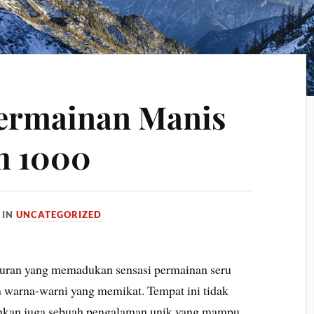
ermainan Manis
h 1000
IN
UNCATEGORIZED
buran yang memadukan sensasi permainan seru
 warna-warni yang memikat. Tempat ini tidak
inkan juga sebuah pengalaman unik yang mampu