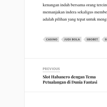
kenangan indah bersama orang tercin
memanjakan indera sekaligus member
adalah pilihan yang tepat untuk meng
CASINO
JUDI BOLA
SBOBET
S
PREVIOUS
Slot Habanero dengan Tema
Petualangan di Dunia Fantasi