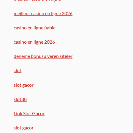
meilleur casino en ligne 2026
casino en ligne fiable
casino en ligne 2026
deneme bonusu veren siteler
slot
slot gacor
slot88
Link Slot Gacor
slot gacor