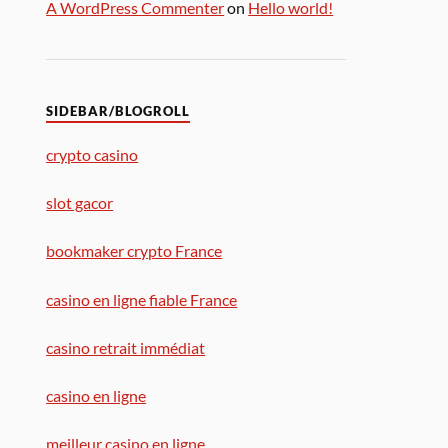
A WordPress Commenter
on
Hello world!
SIDEBAR/BLOGROLL
crypto casino
slot gacor
bookmaker crypto France
casino en ligne fiable France
casino retrait immédiat
casino en ligne
meilleur casino en ligne