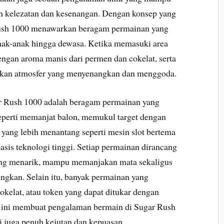
 kelezatan dan kesenangan. Dengan konsep yang
Rush 1000 menawarkan beragam permainan yang
anak-anak hingga dewasa. Ketika memasuki area
engan aroma manis dari permen dan cokelat, serta
akan atmosfer yang menyenangkan dan menggoda.
gar Rush 1000 adalah beragam permainan yang
seperti memanjat balon, memukul target dengan
yang lebih menantang seperti mesin slot bertema
asis teknologi tinggi. Setiap permainan dirancang
yang menarik, mampu memanjakan mata sekaligus
gkan. Selain itu, banyak permainan yang
kelat, atau token yang dapat ditukar dengan
 ini membuat pengalaman bermain di Sugar Rush
i juga penuh kejutan dan kepuasan.