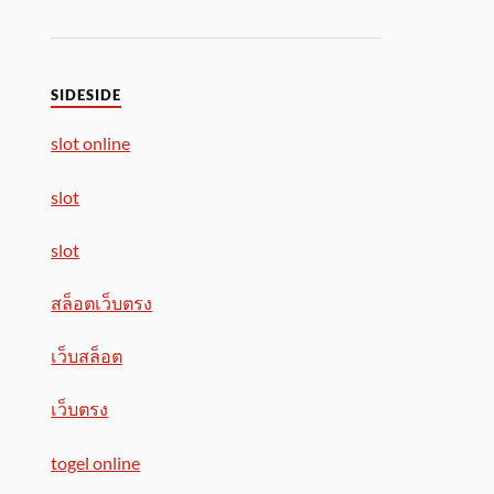
SIDESIDE
slot online
slot
slot
สล็อตเว็บตรง
เว็บสล็อต
เว็บตรง
togel online