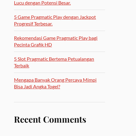
Lucu dengan Potensi Besar.
5 Game Pragmatic Play dengan Jackpot
Progresif Terbesar.
Rekomendasi Game Pragmatic Play bagi
Pecinta Grafik HD
5 Slot Pragmatic Bertema Petualangan
Terbaik
Mengapa Banyak Orang Percaya Mimpi
Bisa Jadi Angka Togel?
Recent Comments