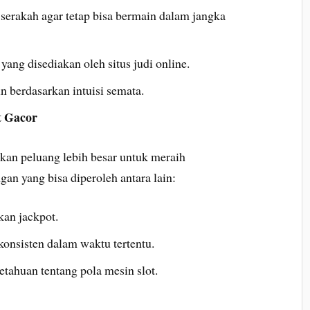
 serakah agar tetap bisa bermain dalam jangka
ng disediakan oleh situs judi online.
n berdasarkan intuisi semata.
t Gacor
kan peluang lebih besar untuk meraih
an yang bisa diperoleh antara lain:
an jackpot.
onsisten dalam waktu tertentu.
ahuan tentang pola mesin slot.