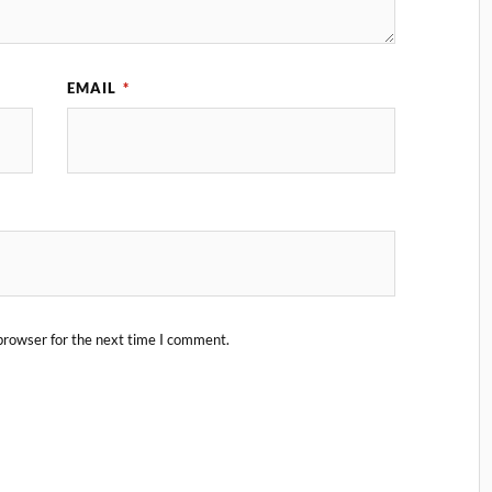
EMAIL
*
browser for the next time I comment.