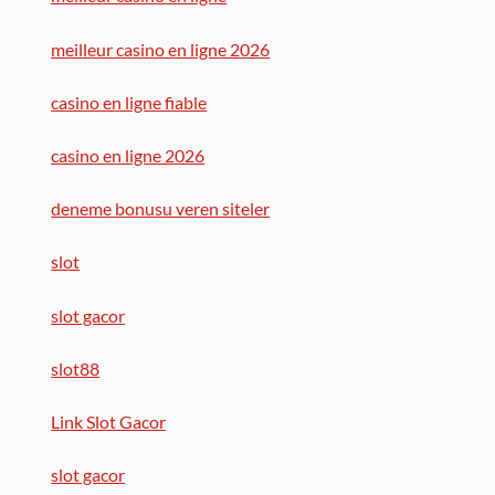
meilleur casino en ligne 2026
casino en ligne fiable
casino en ligne 2026
deneme bonusu veren siteler
slot
slot gacor
slot88
Link Slot Gacor
slot gacor