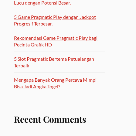
Lucu dengan Potensi Besar.
5 Game Pragmatic Play dengan Jackpot
Progresif Terbesar.
Rekomendasi Game Pragmatic Play bagi
Pecinta Grafik HD
5 Slot Pragmatic Bertema Petualangan
Terbaik
Mengapa Banyak Orang Percaya Mimpi
Bisa Jadi Angka Togel?
Recent Comments