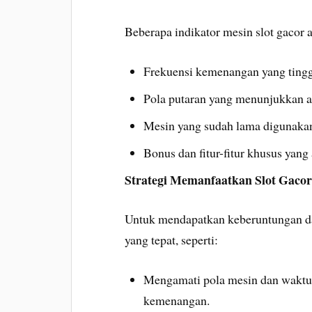
Beberapa indikator mesin slot gacor a
Frekuensi kemenangan yang tingg
Pola putaran yang menunjukkan a
Mesin yang sudah lama digunakan
Bonus dan fitur-fitur khusus yang 
Strategi Memanfaatkan Slot Gaco
Untuk mendapatkan keberuntungan dar
yang tepat, seperti:
Mengamati pola mesin dan waktu-
kemenangan.