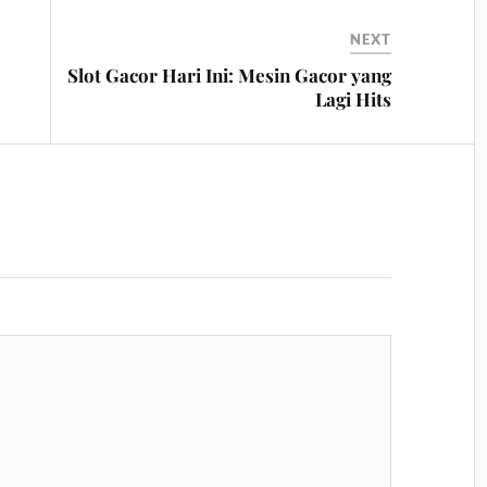
NEXT
Slot Gacor Hari Ini: Mesin Gacor yang
Lagi Hits