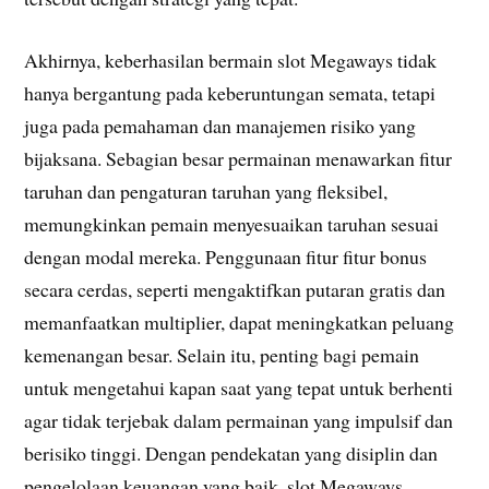
Akhirnya, keberhasilan bermain slot Megaways tidak
hanya bergantung pada keberuntungan semata, tetapi
juga pada pemahaman dan manajemen risiko yang
bijaksana. Sebagian besar permainan menawarkan fitur
taruhan dan pengaturan taruhan yang fleksibel,
memungkinkan pemain menyesuaikan taruhan sesuai
dengan modal mereka. Penggunaan fitur fitur bonus
secara cerdas, seperti mengaktifkan putaran gratis dan
memanfaatkan multiplier, dapat meningkatkan peluang
kemenangan besar. Selain itu, penting bagi pemain
untuk mengetahui kapan saat yang tepat untuk berhenti
agar tidak terjebak dalam permainan yang impulsif dan
berisiko tinggi. Dengan pendekatan yang disiplin dan
pengelolaan keuangan yang baik, slot Megaways