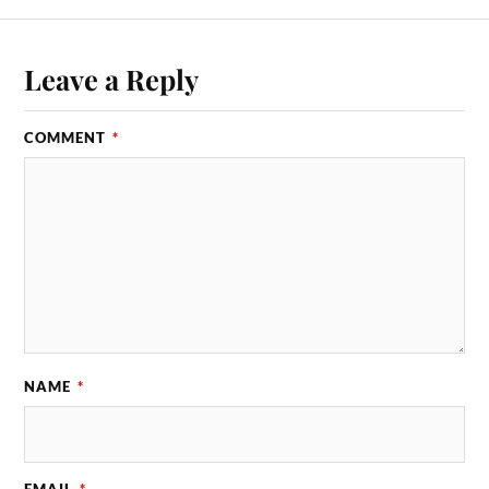
Leave a Reply
COMMENT
*
NAME
*