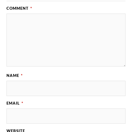
COMMENT
*
NAME
*
EMAIL
*
WEBSITE