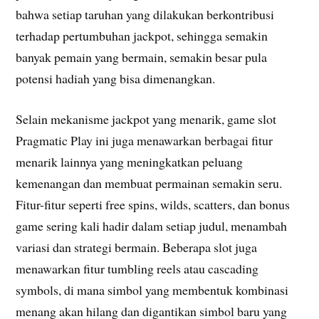
bahwa setiap taruhan yang dilakukan berkontribusi
terhadap pertumbuhan jackpot, sehingga semakin
banyak pemain yang bermain, semakin besar pula
potensi hadiah yang bisa dimenangkan.
Selain mekanisme jackpot yang menarik, game slot
Pragmatic Play ini juga menawarkan berbagai fitur
menarik lainnya yang meningkatkan peluang
kemenangan dan membuat permainan semakin seru.
Fitur-fitur seperti free spins, wilds, scatters, dan bonus
game sering kali hadir dalam setiap judul, menambah
variasi dan strategi bermain. Beberapa slot juga
menawarkan fitur tumbling reels atau cascading
symbols, di mana simbol yang membentuk kombinasi
menang akan hilang dan digantikan simbol baru yang