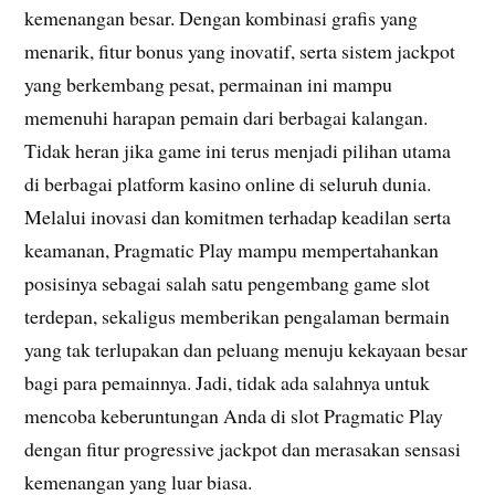
kemenangan besar. Dengan kombinasi grafis yang
menarik, fitur bonus yang inovatif, serta sistem jackpot
yang berkembang pesat, permainan ini mampu
memenuhi harapan pemain dari berbagai kalangan.
Tidak heran jika game ini terus menjadi pilihan utama
di berbagai platform kasino online di seluruh dunia.
Melalui inovasi dan komitmen terhadap keadilan serta
keamanan, Pragmatic Play mampu mempertahankan
posisinya sebagai salah satu pengembang game slot
terdepan, sekaligus memberikan pengalaman bermain
yang tak terlupakan dan peluang menuju kekayaan besar
bagi para pemainnya. Jadi, tidak ada salahnya untuk
mencoba keberuntungan Anda di slot Pragmatic Play
dengan fitur progressive jackpot dan merasakan sensasi
kemenangan yang luar biasa.