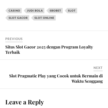
CASINO
JUDI BOLA
SBOBET
SLOT
SLOT GACOR
SLOT ONLINE
PREVIOUS
Situs Slot Gacor 2025 dengan Program Loyalty
Terbaik
NEXT
Slot Pragmatic Play yang Cocok untuk Bermain di
Waktu Senggang
Leave a Reply