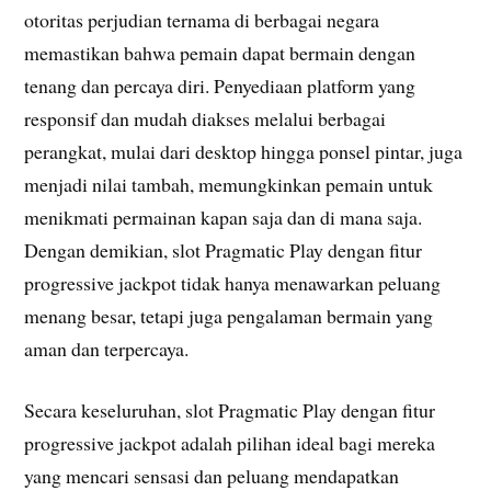
otoritas perjudian ternama di berbagai negara
memastikan bahwa pemain dapat bermain dengan
tenang dan percaya diri. Penyediaan platform yang
responsif dan mudah diakses melalui berbagai
perangkat, mulai dari desktop hingga ponsel pintar, juga
menjadi nilai tambah, memungkinkan pemain untuk
menikmati permainan kapan saja dan di mana saja.
Dengan demikian, slot Pragmatic Play dengan fitur
progressive jackpot tidak hanya menawarkan peluang
menang besar, tetapi juga pengalaman bermain yang
aman dan terpercaya.
Secara keseluruhan, slot Pragmatic Play dengan fitur
progressive jackpot adalah pilihan ideal bagi mereka
yang mencari sensasi dan peluang mendapatkan