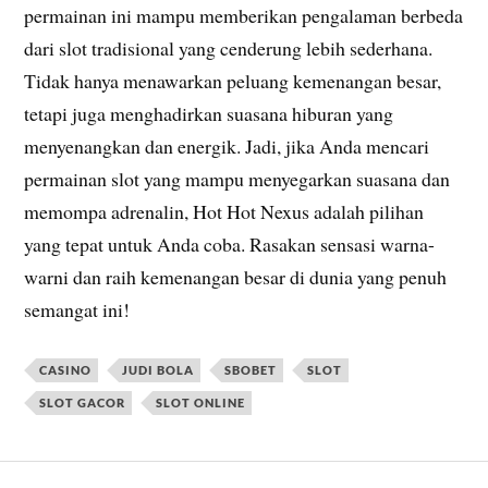
permainan ini mampu memberikan pengalaman berbeda
dari slot tradisional yang cenderung lebih sederhana.
Tidak hanya menawarkan peluang kemenangan besar,
tetapi juga menghadirkan suasana hiburan yang
menyenangkan dan energik. Jadi, jika Anda mencari
permainan slot yang mampu menyegarkan suasana dan
memompa adrenalin, Hot Hot Nexus adalah pilihan
yang tepat untuk Anda coba. Rasakan sensasi warna-
warni dan raih kemenangan besar di dunia yang penuh
semangat ini!
CASINO
JUDI BOLA
SBOBET
SLOT
SLOT GACOR
SLOT ONLINE