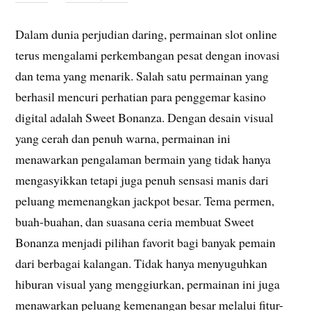
Dalam dunia perjudian daring, permainan slot online
terus mengalami perkembangan pesat dengan inovasi
dan tema yang menarik. Salah satu permainan yang
berhasil mencuri perhatian para penggemar kasino
digital adalah Sweet Bonanza. Dengan desain visual
yang cerah dan penuh warna, permainan ini
menawarkan pengalaman bermain yang tidak hanya
mengasyikkan tetapi juga penuh sensasi manis dari
peluang memenangkan jackpot besar. Tema permen,
buah-buahan, dan suasana ceria membuat Sweet
Bonanza menjadi pilihan favorit bagi banyak pemain
dari berbagai kalangan. Tidak hanya menyuguhkan
hiburan visual yang menggiurkan, permainan ini juga
menawarkan peluang kemenangan besar melalui fitur-