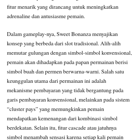
fitur menarik yang dirancang untuk meningkatkan
adrenaline dan antusiasme pemain.
Dalam gameplay-nya, Sweet Bonanza menyajikan
konsep yang berbeda dari slot tradisional. Alih-alih
memutar gulungan dengan simbol-simbol konvensional,
pemain akan dihadapkan pada papan permainan berisi
simbol buah dan permen berwarna-warni. Salah satu
keunggulan utama dari permainan ini adalah
mekanisme pembayaran yang tidak bergantung pada
garis pembayaran konvensional, melainkan pada sistem
“cluster pays” yang memungkinkan pemain
mendapatkan kemenangan dari kombinasi simbol
berdekatan. Selain itu, fitur cascade atau jatuhnya
simbol menambah sensasi karena setiap kali pemain