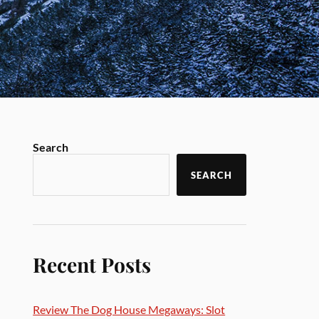
Search
SEARCH
Recent Posts
Review The Dog House Megaways: Slot