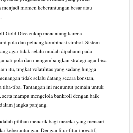
isa menjadi momen keberuntungan besar atau
.
lf Gold Dice cukup menantang karena
i pola dan peluang kombinasi simbol. Sistem
cang agar tidak selalu mudah dipahami pada
amati pola dan mengembangkan strategi agar bisa
 itu, tingkat volatilitas yang sedang hingga
menangan tidak selalu datang secara konstan,
ra tiba-tiba. Tantangan ini menuntut pemain untuk
n, serta mampu mengelola bankroll dengan baik
 dalam jangka panjang.
adalah pilihan menarik bagi mereka yang mencari
ar keberuntungan. Dengan fitur-fitur inovatif,