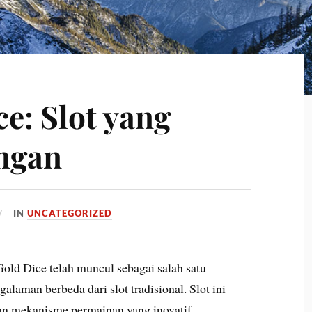
e: Slot yang
ngan
IN
UNCATEGORIZED
old Dice telah muncul sebagai salah satu
laman berbeda dari slot tradisional. Slot ini
n mekanisme permainan yang inovatif,