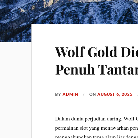
Wolf Gold Dic
Penuh Tanta
BY
ADMIN
ON
AUGUST 6, 2025
Dalam dunia perjudian daring, Wolf G
permainan slot yang menawarkan penga
menggabungkan tema alam liar denga