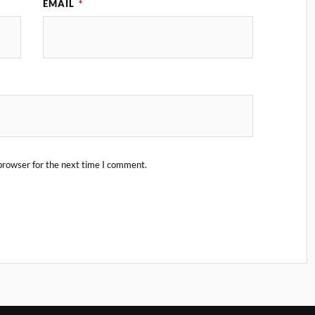
EMAIL
*
browser for the next time I comment.