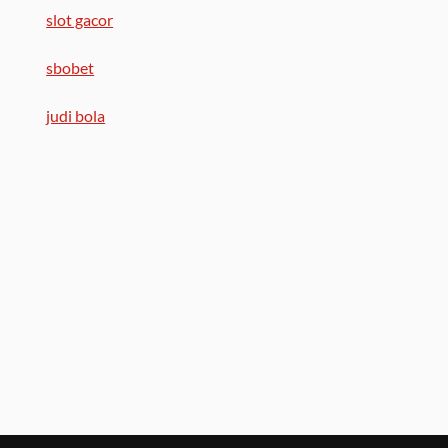
slot gacor
sbobet
judi bola