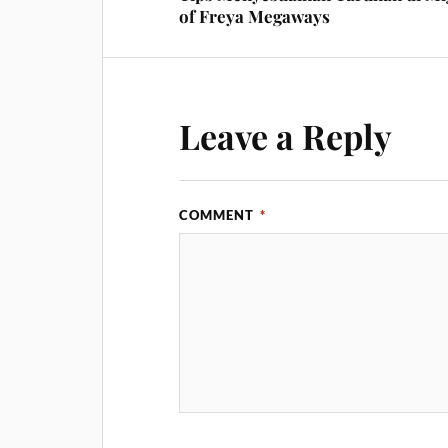
of Freya Megaways
Leave a Reply
COMMENT
*